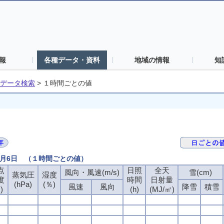
報
各種データ・資料
地域の情報
知
データ検索
>
１時間ごとの値
4月6日 （１時間ごとの値）
点
日照
全天
風向・風速(m/s)
雪(cm)
蒸気圧
湿度
度
時間
日射量
(hPa)
(％)
風速
風向
降雪
積雪
)
(h)
(MJ/㎡)