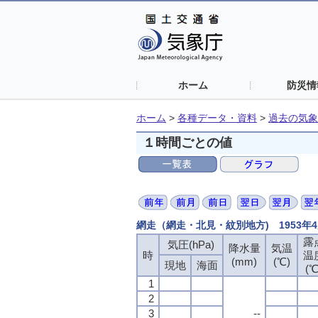
ホーム
防災情
ホーム
>
各種データ・資料
>
過去の気象
１時間ごとの値
網走（網走・北見・紋別地方) 1953年
露
気圧(hPa)
降水量
気温
時
温
(mm)
(℃)
現地
海面
(℃
1
2
3
--