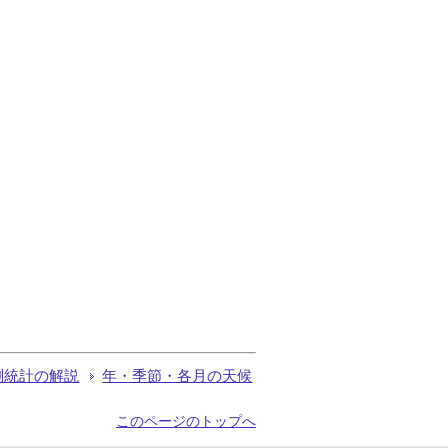
測統計の解説
年・季節・各月の天候
このページのトップへ