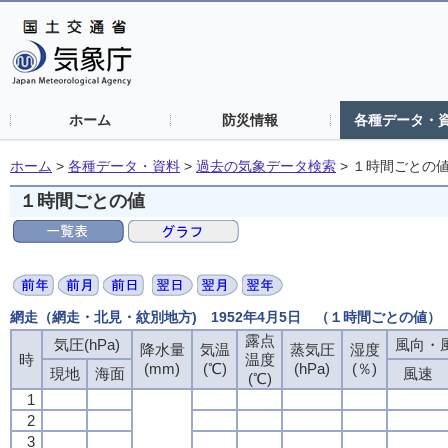
ホーム
防災情報
各種データ・
ホーム
>
各種データ・資料
>
過去の気象データ検索
>
１時間ごとの
１時間ごとの値
網走（網走・北見・紋別地方) 1952年4月5日 （１時間ごとの値）
露点
気圧(hPa)
風向・風
降水量
気温
蒸気圧
湿度
時
温度
(mm)
(℃)
(hPa)
(％)
現地
海面
風速
(℃)
1
2
3