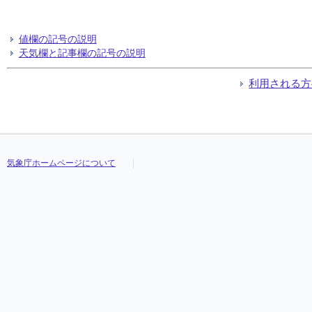
値欄の記号の説明
天気欄と記事欄の記号の説明
利用される方
気象庁ホームページについて