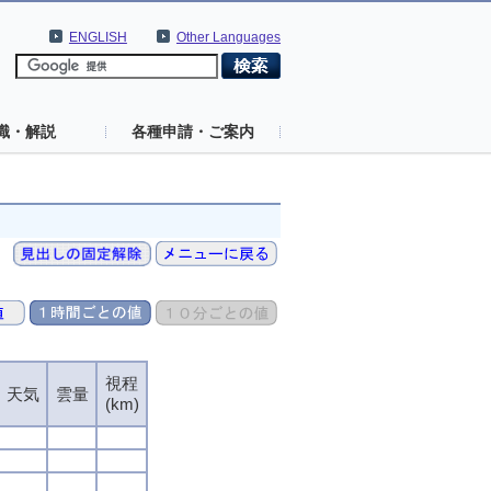
ENGLISH
Other Languages
識・解説
各種申請・ご案内
視程
視程
視程
視程
天気
天気
天気
天気
雲量
雲量
雲量
雲量
(km)
(km)
(km)
(km)