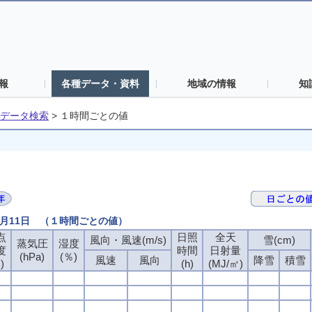
報
各種データ・資料
地域の情報
知
データ検索
>
１時間ごとの値
9月11日 （１時間ごとの値）
点
点
点
点
日照
日照
日照
日照
全天
全天
全天
全天
風向・風速(m/s)
風向・風速(m/s)
風向・風速(m/s)
風向・風速(m/s)
雪(cm)
雪(cm)
雪(cm)
雪(cm)
蒸気圧
蒸気圧
蒸気圧
蒸気圧
湿度
湿度
湿度
湿度
度
度
度
度
時間
時間
時間
時間
日射量
日射量
日射量
日射量
(hPa)
(hPa)
(hPa)
(hPa)
(％)
(％)
(％)
(％)
風速
風速
風速
風速
風向
風向
風向
風向
降雪
降雪
降雪
降雪
積雪
積雪
積雪
積雪
)
)
)
)
(h)
(h)
(h)
(h)
(MJ/㎡)
(MJ/㎡)
(MJ/㎡)
(MJ/㎡)