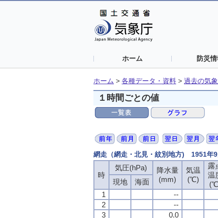
ホーム
防災情
ホーム
>
各種データ・資料
>
過去の気象
１時間ごとの値
網走（網走・北見・紋別地方) 1951年
露
露
露
露
気圧(hPa)
気圧(hPa)
気圧(hPa)
気圧(hPa)
降水量
降水量
降水量
降水量
気温
気温
気温
気温
時
時
時
時
温
温
温
温
(mm)
(mm)
(mm)
(mm)
(℃)
(℃)
(℃)
(℃)
現地
現地
現地
現地
海面
海面
海面
海面
(℃
(℃
(℃
(℃
1
1
1
1
--
--
--
--
2
2
2
2
--
--
--
--
3
3
3
3
0.0
0.0
0.0
0.0