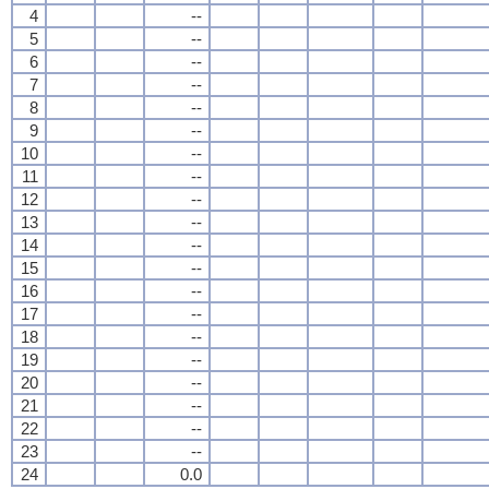
4
--
5
--
6
--
7
--
8
--
9
--
10
--
11
--
12
--
13
--
14
--
15
--
16
--
17
--
18
--
19
--
20
--
21
--
22
--
23
--
24
0.0