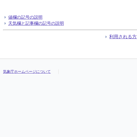
値欄の記号の説明
天気欄と記事欄の記号の説明
利用される方
気象庁ホームページについて