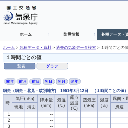
ホーム
防災情報
各種データ・
ホーム
>
各種データ・資料
>
過去の気象データ検索
>
１時間ごとの
１時間ごとの値
網走（網走・北見・紋別地方) 1951年8月12日 （１時間ごとの値
露点
気圧(hPa)
風向・風
降水量
気温
蒸気圧
湿度
時
温度
(mm)
(℃)
(hPa)
(％)
現地
海面
風速
(℃)
1
--
2
--
3
--