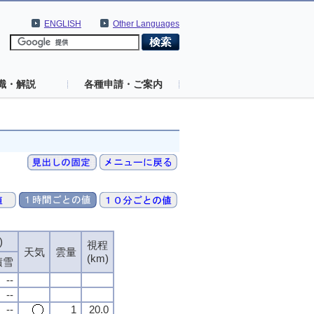
ENGLISH
Other Languages
識・解説
各種申請・ご案内
)
視程
天気
雲量
(km)
積雪
--
--
--
1
20.0