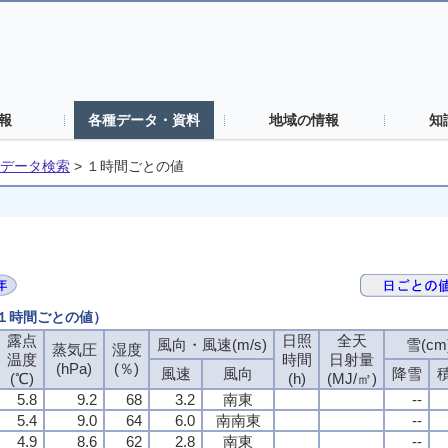
報
各種データ・資料
地域の情報
知
データ検索
>
１時間ごとの値
（１時間ごとの値）
露点
日照
全天
風向・風速(m/s)
雪(cm
蒸気圧
湿度
温度
時間
日射量
(hPa)
(％)
風速
風向
降雪
(℃)
(h)
(MJ/㎡)
5.8
9.2
68
3.2
南東
--
5.4
9.0
64
6.0
南南東
--
4.9
8.6
62
2.8
南東
--