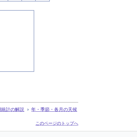
測統計の解説
年・季節・各月の天候
このページのトップへ