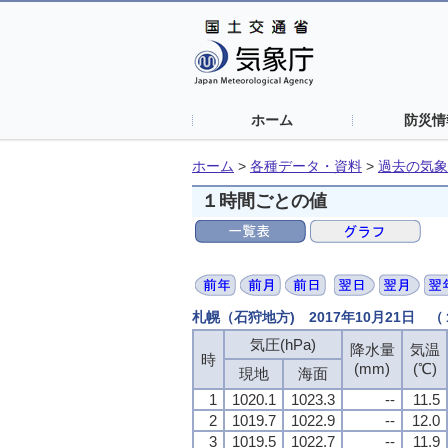
ホーム
防災情
ホーム
>
各種データ・資料
>
過去の気象
１時間ごとの値
札幌（石狩地方) 2017年10月21日 
気圧(hPa)
降水量
気温
時
(mm)
(℃)
現地
海面
1
1020.1
1023.3
--
11.5
2
1019.7
1022.9
--
12.0
3
1019.5
1022.7
--
11.9