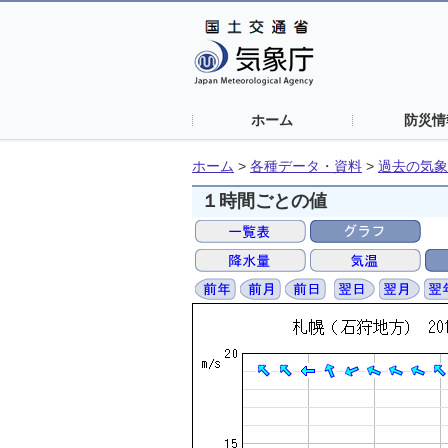
ホーム
防災情
ホーム
>
各種データ・資料
>
過去の気象
１時間ごとの値