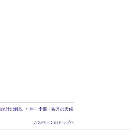
測統計の解説
年・季節・各月の天候
このページのトップへ