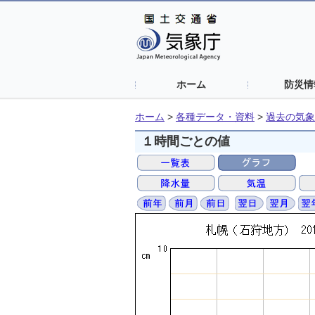
ホーム
防災情
ホーム
>
各種データ・資料
>
過去の気象
１時間ごとの値