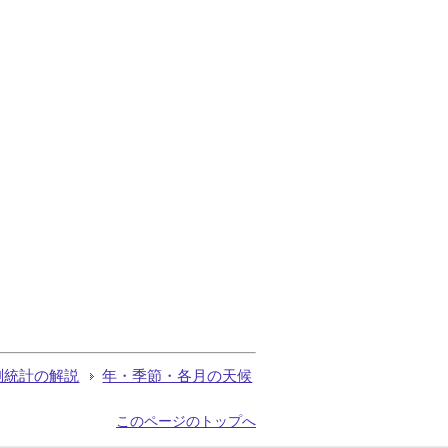
測統計の解説
年・季節・各月の天候
このページのトップへ