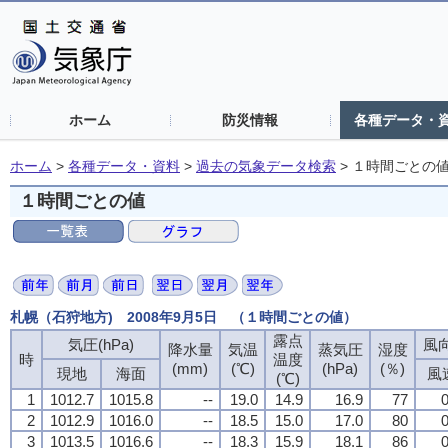
ホーム
防災情報
各種データ・
ホーム
>
各種データ・資料
>
過去の気象データ検索
>
１時間ごとの
１時間ごとの値
札幌（石狩地方) 2008年9月5日 （１時間ごとの値）
露点
露点
露点
露点
気圧(hPa)
気圧(hPa)
気圧(hPa)
気圧(hPa)
風向
風向
風向
風向
降水量
降水量
降水量
降水量
気温
気温
気温
気温
蒸気圧
蒸気圧
蒸気圧
蒸気圧
湿度
湿度
湿度
湿度
時
時
時
時
温度
温度
温度
温度
(mm)
(mm)
(mm)
(mm)
(℃)
(℃)
(℃)
(℃)
(hPa)
(hPa)
(hPa)
(hPa)
(％)
(％)
(％)
(％)
現地
現地
現地
現地
海面
海面
海面
海面
風
風
風
風
(℃)
(℃)
(℃)
(℃)
1
1
1
1
1012.7
1012.7
1012.7
1012.7
1015.8
1015.8
1015.8
1015.8
--
--
--
--
19.0
19.0
19.0
19.0
14.9
14.9
14.9
14.9
16.9
16.9
16.9
16.9
77
77
77
77
0
0
0
0
2
2
2
2
1012.9
1012.9
1012.9
1012.9
1016.0
1016.0
1016.0
1016.0
--
--
--
--
18.5
18.5
18.5
18.5
15.0
15.0
15.0
15.0
17.0
17.0
17.0
17.0
80
80
80
80
0
0
0
0
3
3
3
3
1013.5
1013.5
1013.5
1013.5
1016.6
1016.6
1016.6
1016.6
--
--
--
--
18.3
18.3
18.3
18.3
15.9
15.9
15.9
15.9
18.1
18.1
18.1
18.1
86
86
86
86
0
0
0
0