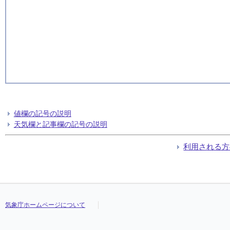
値欄の記号の説明
天気欄と記事欄の記号の説明
利用される方
気象庁ホームページについて