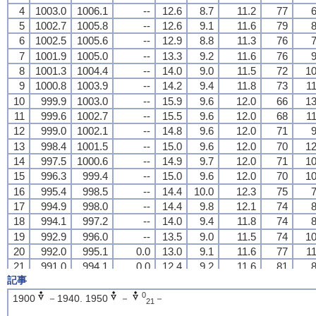
4
4
4
4
1003.0
1003.0
1003.0
1003.0
1006.1
1006.1
1006.1
1006.1
--
--
--
--
12.6
12.6
12.6
12.6
8.7
8.7
8.7
8.7
11.2
11.2
11.2
11.2
77
77
77
77
6
6
6
6
5
5
5
5
1002.7
1002.7
1002.7
1002.7
1005.8
1005.8
1005.8
1005.8
--
--
--
--
12.6
12.6
12.6
12.6
9.1
9.1
9.1
9.1
11.6
11.6
11.6
11.6
79
79
79
79
8
8
8
8
6
6
6
6
1002.5
1002.5
1002.5
1002.5
1005.6
1005.6
1005.6
1005.6
--
--
--
--
12.9
12.9
12.9
12.9
8.8
8.8
8.8
8.8
11.3
11.3
11.3
11.3
76
76
76
76
7
7
7
7
7
7
7
7
1001.9
1001.9
1001.9
1001.9
1005.0
1005.0
1005.0
1005.0
--
--
--
--
13.3
13.3
13.3
13.3
9.2
9.2
9.2
9.2
11.6
11.6
11.6
11.6
76
76
76
76
9
9
9
9
8
8
8
8
1001.3
1001.3
1001.3
1001.3
1004.4
1004.4
1004.4
1004.4
--
--
--
--
14.0
14.0
14.0
14.0
9.0
9.0
9.0
9.0
11.5
11.5
11.5
11.5
72
72
72
72
10
10
10
10
9
9
9
9
1000.8
1000.8
1000.8
1000.8
1003.9
1003.9
1003.9
1003.9
--
--
--
--
14.2
14.2
14.2
14.2
9.4
9.4
9.4
9.4
11.8
11.8
11.8
11.8
73
73
73
73
11
11
11
11
10
10
10
10
999.9
999.9
999.9
999.9
1003.0
1003.0
1003.0
1003.0
--
--
--
--
15.9
15.9
15.9
15.9
9.6
9.6
9.6
9.6
12.0
12.0
12.0
12.0
66
66
66
66
13
13
13
13
11
11
11
11
999.6
999.6
999.6
999.6
1002.7
1002.7
1002.7
1002.7
--
--
--
--
15.5
15.5
15.5
15.5
9.6
9.6
9.6
9.6
12.0
12.0
12.0
12.0
68
68
68
68
11
11
11
11
12
12
12
12
999.0
999.0
999.0
999.0
1002.1
1002.1
1002.1
1002.1
--
--
--
--
14.8
14.8
14.8
14.8
9.6
9.6
9.6
9.6
12.0
12.0
12.0
12.0
71
71
71
71
9
9
9
9
13
13
13
13
998.4
998.4
998.4
998.4
1001.5
1001.5
1001.5
1001.5
--
--
--
--
15.0
15.0
15.0
15.0
9.6
9.6
9.6
9.6
12.0
12.0
12.0
12.0
70
70
70
70
12
12
12
12
14
14
14
14
997.5
997.5
997.5
997.5
1000.6
1000.6
1000.6
1000.6
--
--
--
--
14.9
14.9
14.9
14.9
9.7
9.7
9.7
9.7
12.0
12.0
12.0
12.0
71
71
71
71
10
10
10
10
15
15
15
15
996.3
996.3
996.3
996.3
999.4
999.4
999.4
999.4
--
--
--
--
15.0
15.0
15.0
15.0
9.6
9.6
9.6
9.6
12.0
12.0
12.0
12.0
70
70
70
70
10
10
10
10
16
16
16
16
995.4
995.4
995.4
995.4
998.5
998.5
998.5
998.5
--
--
--
--
14.4
14.4
14.4
14.4
10.0
10.0
10.0
10.0
12.3
12.3
12.3
12.3
75
75
75
75
7
7
7
7
17
17
17
17
994.9
994.9
994.9
994.9
998.0
998.0
998.0
998.0
--
--
--
--
14.4
14.4
14.4
14.4
9.8
9.8
9.8
9.8
12.1
12.1
12.1
12.1
74
74
74
74
8
8
8
8
18
18
18
18
994.1
994.1
994.1
994.1
997.2
997.2
997.2
997.2
--
--
--
--
14.0
14.0
14.0
14.0
9.4
9.4
9.4
9.4
11.8
11.8
11.8
11.8
74
74
74
74
8
8
8
8
19
19
19
19
992.9
992.9
992.9
992.9
996.0
996.0
996.0
996.0
--
--
--
--
13.5
13.5
13.5
13.5
9.0
9.0
9.0
9.0
11.5
11.5
11.5
11.5
74
74
74
74
10
10
10
10
20
20
20
20
992.0
992.0
992.0
992.0
995.1
995.1
995.1
995.1
0.0
0.0
0.0
0.0
13.0
13.0
13.0
13.0
9.1
9.1
9.1
9.1
11.6
11.6
11.6
11.6
77
77
77
77
11
11
11
11
21
21
21
21
991.0
991.0
991.0
991.0
994.1
994.1
994.1
994.1
0.0
0.0
0.0
0.0
12.4
12.4
12.4
12.4
9.2
9.2
9.2
9.2
11.6
11.6
11.6
11.6
81
81
81
81
8
8
8
8
記事
22
22
22
22
990.3
990.3
990.3
990.3
993.4
993.4
993.4
993.4
0.0
0.0
0.0
0.0
12.7
12.7
12.7
12.7
9.3
9.3
9.3
9.3
11.7
11.7
11.7
11.7
80
80
80
80
8
8
8
8
23
23
23
23
990.9
990.9
990.9
990.9
994.0
994.0
994.0
994.0
4.0
4.0
4.0
4.0
12.2
12.2
12.2
12.2
10.3
10.3
10.3
10.3
12.5
12.5
12.5
12.5
88
88
88
88
1
1
1
1
0
1900
－1940. 1950
－
－
21
24
24
24
24
991.5
991.5
991.5
991.5
994.6
994.6
994.6
994.6
1.0
1.0
1.0
1.0
12.2
12.2
12.2
12.2
9.8
9.8
9.8
9.8
12.1
12.1
12.1
12.1
85
85
85
85
3
3
3
3