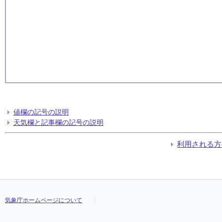
値欄の記号の説明
天気欄と記事欄の記号の説明
利用される方
気象庁ホームページについて