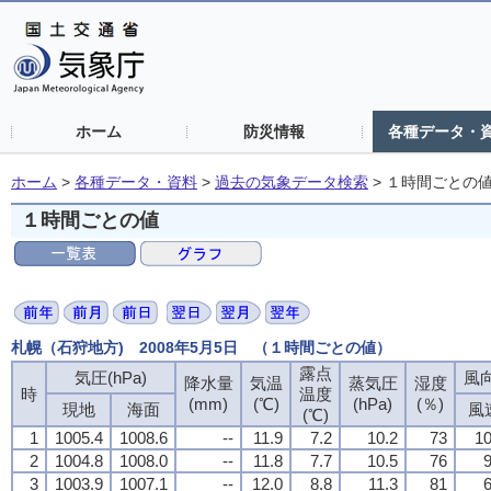
ホーム
防災情報
各種データ・
ホーム
>
各種データ・資料
>
過去の気象データ検索
>
１時間ごとの
１時間ごとの値
札幌（石狩地方) 2008年5月5日 （１時間ごとの値）
露点
露点
露点
露点
気圧(hPa)
気圧(hPa)
気圧(hPa)
気圧(hPa)
風向
風向
風向
風向
降水量
降水量
降水量
降水量
気温
気温
気温
気温
蒸気圧
蒸気圧
蒸気圧
蒸気圧
湿度
湿度
湿度
湿度
時
時
時
時
温度
温度
温度
温度
(mm)
(mm)
(mm)
(mm)
(℃)
(℃)
(℃)
(℃)
(hPa)
(hPa)
(hPa)
(hPa)
(％)
(％)
(％)
(％)
現地
現地
現地
現地
海面
海面
海面
海面
風
風
風
風
(℃)
(℃)
(℃)
(℃)
1
1
1
1
1005.4
1005.4
1005.4
1005.4
1008.6
1008.6
1008.6
1008.6
--
--
--
--
11.9
11.9
11.9
11.9
7.2
7.2
7.2
7.2
10.2
10.2
10.2
10.2
73
73
73
73
10
10
10
10
2
2
2
2
1004.8
1004.8
1004.8
1004.8
1008.0
1008.0
1008.0
1008.0
--
--
--
--
11.8
11.8
11.8
11.8
7.7
7.7
7.7
7.7
10.5
10.5
10.5
10.5
76
76
76
76
9
9
9
9
3
3
3
3
1003.9
1003.9
1003.9
1003.9
1007.1
1007.1
1007.1
1007.1
--
--
--
--
12.0
12.0
12.0
12.0
8.8
8.8
8.8
8.8
11.3
11.3
11.3
11.3
81
81
81
81
6
6
6
6