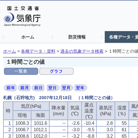
ホーム
防災情報
各種データ・
ホーム
>
各種データ・資料
>
過去の気象データ検索
>
１時間ごとの
１時間ごとの値
札幌（石狩地方) 2007年12月18日 （１時間ごとの値）
露点
気圧(hPa)
風向
降水量
気温
蒸気圧
湿度
時
温度
(mm)
(℃)
(hPa)
(％)
現地
海面
風
(℃)
1
1008.3
1011.6
--
-2.6
-10.4
2.8
55
2
1008.7
1012.1
--
-3.0
-9.5
3.0
61
3
1008.6
1012.0
--
-3.2
-8.8
3.2
65