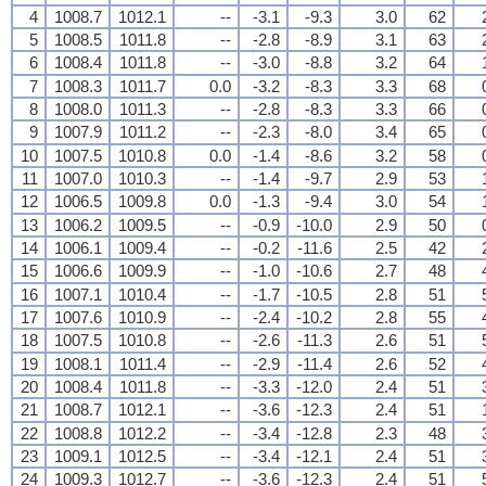
4
1008.7
1012.1
--
-3.1
-9.3
3.0
62
5
1008.5
1011.8
--
-2.8
-8.9
3.1
63
6
1008.4
1011.8
--
-3.0
-8.8
3.2
64
7
1008.3
1011.7
0.0
-3.2
-8.3
3.3
68
8
1008.0
1011.3
--
-2.8
-8.3
3.3
66
9
1007.9
1011.2
--
-2.3
-8.0
3.4
65
10
1007.5
1010.8
0.0
-1.4
-8.6
3.2
58
11
1007.0
1010.3
--
-1.4
-9.7
2.9
53
12
1006.5
1009.8
0.0
-1.3
-9.4
3.0
54
13
1006.2
1009.5
--
-0.9
-10.0
2.9
50
14
1006.1
1009.4
--
-0.2
-11.6
2.5
42
15
1006.6
1009.9
--
-1.0
-10.6
2.7
48
16
1007.1
1010.4
--
-1.7
-10.5
2.8
51
17
1007.6
1010.9
--
-2.4
-10.2
2.8
55
18
1007.5
1010.8
--
-2.6
-11.3
2.6
51
19
1008.1
1011.4
--
-2.9
-11.4
2.6
52
20
1008.4
1011.8
--
-3.3
-12.0
2.4
51
21
1008.7
1012.1
--
-3.6
-12.3
2.4
51
22
1008.8
1012.2
--
-3.4
-12.8
2.3
48
23
1009.1
1012.5
--
-3.4
-12.1
2.4
51
24
1009.3
1012.7
--
-3.6
-12.3
2.4
51