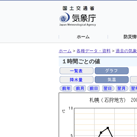
ホーム
防災情
ホーム
>
各種データ・資料
>
過去の気象
１時間ごとの値