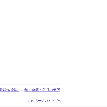
測統計の解説
年・季節・各月の天候
このページのトップへ