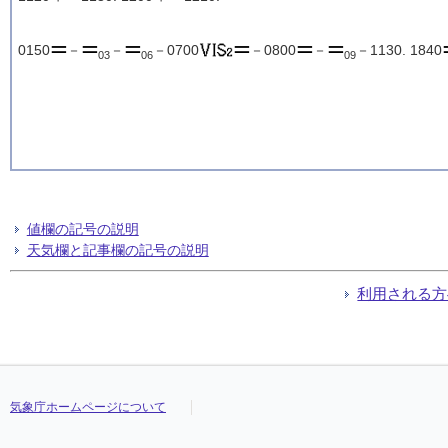
0150
－
－
－0700
－0800
－
－1130. 1840
03
06
09
値欄の記号の説明
天気欄と記事欄の記号の説明
利用される方
気象庁ホームページについて