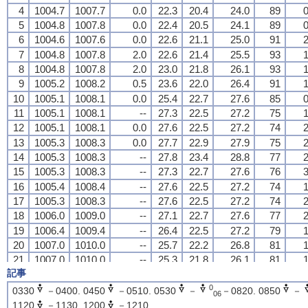
4
4
4
4
1004.7
1004.7
1004.7
1004.7
1007.7
1007.7
1007.7
1007.7
0.0
0.0
0.0
0.0
22.3
22.3
22.3
22.3
20.4
20.4
20.4
20.4
24.0
24.0
24.0
24.0
89
89
89
89
0
0
0
0
5
5
5
5
1004.8
1004.8
1004.8
1004.8
1007.8
1007.8
1007.8
1007.8
0.0
0.0
0.0
0.0
22.4
22.4
22.4
22.4
20.5
20.5
20.5
20.5
24.1
24.1
24.1
24.1
89
89
89
89
0
0
0
0
6
6
6
6
1004.6
1004.6
1004.6
1004.6
1007.6
1007.6
1007.6
1007.6
0.0
0.0
0.0
0.0
22.6
22.6
22.6
22.6
21.1
21.1
21.1
21.1
25.0
25.0
25.0
25.0
91
91
91
91
2
2
2
2
7
7
7
7
1004.8
1004.8
1004.8
1004.8
1007.8
1007.8
1007.8
1007.8
2.0
2.0
2.0
2.0
22.6
22.6
22.6
22.6
21.4
21.4
21.4
21.4
25.5
25.5
25.5
25.5
93
93
93
93
1
1
1
1
8
8
8
8
1004.8
1004.8
1004.8
1004.8
1007.8
1007.8
1007.8
1007.8
2.0
2.0
2.0
2.0
23.0
23.0
23.0
23.0
21.8
21.8
21.8
21.8
26.1
26.1
26.1
26.1
93
93
93
93
1
1
1
1
9
9
9
9
1005.2
1005.2
1005.2
1005.2
1008.2
1008.2
1008.2
1008.2
0.5
0.5
0.5
0.5
23.6
23.6
23.6
23.6
22.0
22.0
22.0
22.0
26.4
26.4
26.4
26.4
91
91
91
91
1
1
1
1
10
10
10
10
1005.1
1005.1
1005.1
1005.1
1008.1
1008.1
1008.1
1008.1
0.0
0.0
0.0
0.0
25.4
25.4
25.4
25.4
22.7
22.7
22.7
22.7
27.6
27.6
27.6
27.6
85
85
85
85
0
0
0
0
11
11
11
11
1005.1
1005.1
1005.1
1005.1
1008.1
1008.1
1008.1
1008.1
--
--
--
--
27.3
27.3
27.3
27.3
22.5
22.5
22.5
22.5
27.2
27.2
27.2
27.2
75
75
75
75
1
1
1
1
12
12
12
12
1005.1
1005.1
1005.1
1005.1
1008.1
1008.1
1008.1
1008.1
0.0
0.0
0.0
0.0
27.6
27.6
27.6
27.6
22.5
22.5
22.5
22.5
27.2
27.2
27.2
27.2
74
74
74
74
2
2
2
2
13
13
13
13
1005.3
1005.3
1005.3
1005.3
1008.3
1008.3
1008.3
1008.3
0.0
0.0
0.0
0.0
27.7
27.7
27.7
27.7
22.9
22.9
22.9
22.9
27.9
27.9
27.9
27.9
75
75
75
75
2
2
2
2
14
14
14
14
1005.3
1005.3
1005.3
1005.3
1008.3
1008.3
1008.3
1008.3
--
--
--
--
27.8
27.8
27.8
27.8
23.4
23.4
23.4
23.4
28.8
28.8
28.8
28.8
77
77
77
77
2
2
2
2
15
15
15
15
1005.3
1005.3
1005.3
1005.3
1008.3
1008.3
1008.3
1008.3
--
--
--
--
27.3
27.3
27.3
27.3
22.7
22.7
22.7
22.7
27.6
27.6
27.6
27.6
76
76
76
76
3
3
3
3
16
16
16
16
1005.4
1005.4
1005.4
1005.4
1008.4
1008.4
1008.4
1008.4
--
--
--
--
27.6
27.6
27.6
27.6
22.5
22.5
22.5
22.5
27.2
27.2
27.2
27.2
74
74
74
74
1
1
1
1
17
17
17
17
1005.3
1005.3
1005.3
1005.3
1008.3
1008.3
1008.3
1008.3
--
--
--
--
27.6
27.6
27.6
27.6
22.5
22.5
22.5
22.5
27.2
27.2
27.2
27.2
74
74
74
74
2
2
2
2
18
18
18
18
1006.0
1006.0
1006.0
1006.0
1009.0
1009.0
1009.0
1009.0
--
--
--
--
27.1
27.1
27.1
27.1
22.7
22.7
22.7
22.7
27.6
27.6
27.6
27.6
77
77
77
77
2
2
2
2
19
19
19
19
1006.4
1006.4
1006.4
1006.4
1009.4
1009.4
1009.4
1009.4
--
--
--
--
26.4
26.4
26.4
26.4
22.5
22.5
22.5
22.5
27.2
27.2
27.2
27.2
79
79
79
79
1
1
1
1
20
20
20
20
1007.0
1007.0
1007.0
1007.0
1010.0
1010.0
1010.0
1010.0
--
--
--
--
25.7
25.7
25.7
25.7
22.2
22.2
22.2
22.2
26.8
26.8
26.8
26.8
81
81
81
81
1
1
1
1
21
21
21
21
1007.0
1007.0
1007.0
1007.0
1010.0
1010.0
1010.0
1010.0
--
--
--
--
25.3
25.3
25.3
25.3
21.8
21.8
21.8
21.8
26.1
26.1
26.1
26.1
81
81
81
81
1
1
1
1
記事
22
22
22
22
1007.0
1007.0
1007.0
1007.0
1010.0
1010.0
1010.0
1010.0
--
--
--
--
24.6
24.6
24.6
24.6
21.7
21.7
21.7
21.7
26.0
26.0
26.0
26.0
84
84
84
84
1
1
1
1
23
23
23
23
1006.6
1006.6
1006.6
1006.6
1009.6
1009.6
1009.6
1009.6
--
--
--
--
24.0
24.0
24.0
24.0
21.7
21.7
21.7
21.7
26.0
26.0
26.0
26.0
87
87
87
87
0
0
0
0
0
0330
－0400. 0450
－0510. 0530
－
－0820. 0850
－
06
24
24
24
24
1006.7
1006.7
1006.7
1006.7
1009.7
1009.7
1009.7
1009.7
--
--
--
--
24.1
24.1
24.1
24.1
21.8
21.8
21.8
21.8
26.1
26.1
26.1
26.1
87
87
87
87
1
1
1
1
1120
－1130. 1200
－1210.