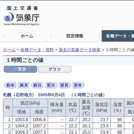
ホーム
防災情報
各種データ・
ホーム
>
各種データ・資料
>
過去の気象データ検索
>
１時間ごとの
１時間ごとの値
札幌（石狩地方) 2005年8月4日 （１時間ごとの値）
露点
露点
露点
露点
気圧(hPa)
気圧(hPa)
気圧(hPa)
気圧(hPa)
風向
風向
風向
風向
降水量
降水量
降水量
降水量
気温
気温
気温
気温
蒸気圧
蒸気圧
蒸気圧
蒸気圧
湿度
湿度
湿度
湿度
時
時
時
時
温度
温度
温度
温度
(mm)
(mm)
(mm)
(mm)
(℃)
(℃)
(℃)
(℃)
(hPa)
(hPa)
(hPa)
(hPa)
(％)
(％)
(％)
(％)
現地
現地
現地
現地
海面
海面
海面
海面
風
風
風
風
(℃)
(℃)
(℃)
(℃)
1
1
1
1
1003.8
1003.8
1003.8
1003.8
1006.8
1006.8
1006.8
1006.8
--
--
--
--
22.7
22.7
22.7
22.7
20.2
20.2
20.2
20.2
23.7
23.7
23.7
23.7
86
86
86
86
0
0
0
0
2
2
2
2
1004.2
1004.2
1004.2
1004.2
1007.2
1007.2
1007.2
1007.2
--
--
--
--
22.2
22.2
22.2
22.2
20.1
20.1
20.1
20.1
23.5
23.5
23.5
23.5
88
88
88
88
1
1
1
1
3
3
3
3
1004.3
1004.3
1004.3
1004.3
1007.3
1007.3
1007.3
1007.3
--
--
--
--
22.1
22.1
22.1
22.1
20.0
20.0
20.0
20.0
23.4
23.4
23.4
23.4
88
88
88
88
1
1
1
1