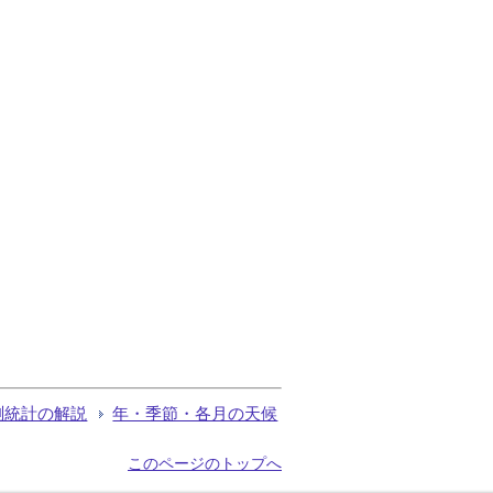
測統計の解説
年・季節・各月の天候
このページのトップへ