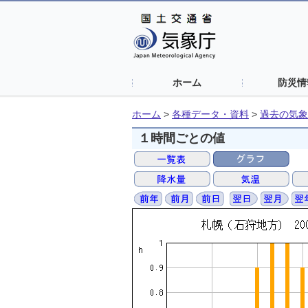
ホーム
防災情
ホーム
>
各種データ・資料
>
過去の気象
１時間ごとの値