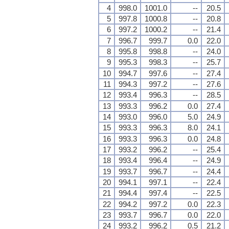
4
998.0
1001.0
--
20.5
5
997.8
1000.8
--
20.8
6
997.2
1000.2
--
21.4
7
996.7
999.7
0.0
22.0
8
995.8
998.8
--
24.0
9
995.3
998.3
--
25.7
10
994.7
997.6
--
27.4
11
994.3
997.2
--
27.6
12
993.4
996.3
--
28.5
13
993.3
996.2
0.0
27.4
14
993.0
996.0
5.0
24.9
15
993.3
996.3
8.0
24.1
16
993.3
996.3
0.0
24.8
17
993.2
996.2
--
25.4
18
993.4
996.4
--
24.9
19
993.7
996.7
--
24.4
20
994.1
997.1
--
22.4
21
994.4
997.4
--
22.5
22
994.2
997.2
0.0
22.3
23
993.7
996.7
0.0
22.0
24
993.2
996.2
0.5
21.2