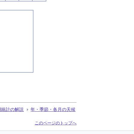
測統計の解説
年・季節・各月の天候
このページのトップへ