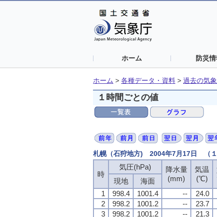
ホーム
防災情
ホーム
>
各種データ・資料
>
過去の気象
１時間ごとの値
札幌（石狩地方) 2004年7月17日 
気圧(hPa)
降水量
気温
時
(mm)
(℃)
現地
海面
1
998.4
1001.4
--
24.0
2
998.2
1001.2
--
23.7
3
998.2
1001.2
--
21.3