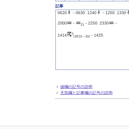
記事
0620
－0630. 1240
－1250. 1330
2000
－
－2250. 2330
－
21
0
1414
－1425.
(SE10～20)
値欄の記号の説明
天気欄と記事欄の記号の説明