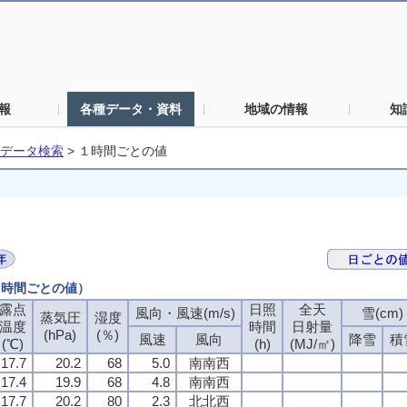
報
各種データ・資料
地域の情報
知
データ検索
>
１時間ごとの値
（１時間ごとの値）
露点
日照
全天
風向・風速(m/s)
雪(cm)
蒸気圧
湿度
温度
時間
日射量
(hPa)
(％)
風速
風向
降雪
積
(℃)
(h)
(MJ/㎡)
17.7
20.2
68
5.0
南南西
17.4
19.9
68
4.8
南南西
17.7
20.2
80
2.3
北北西