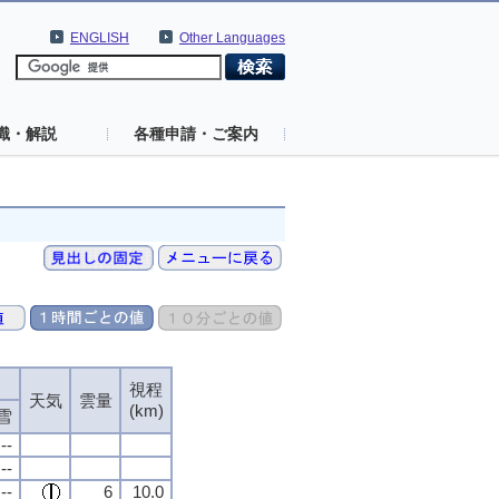
ENGLISH
Other Languages
識・解説
各種申請・ご案内
視程
天気
雲量
(km)
雪
--
--
--
6
10.0