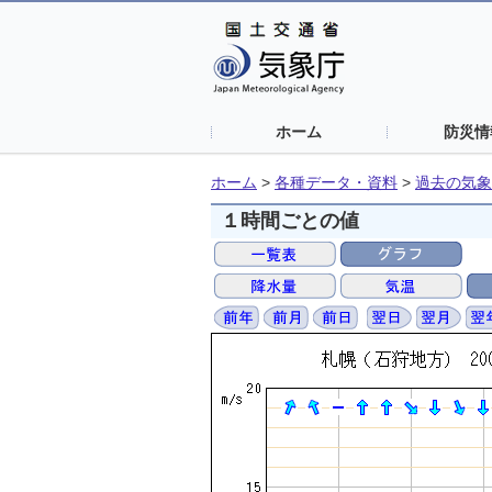
ホーム
防災情
ホーム
>
各種データ・資料
>
過去の気象
１時間ごとの値