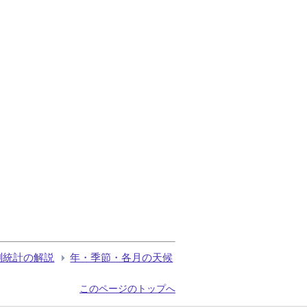
測統計の解説
年・季節・各月の天候
このページのトップへ