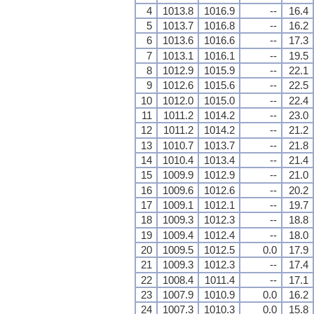
4
1013.8
1016.9
--
16.4
5
1013.7
1016.8
--
16.2
6
1013.6
1016.6
--
17.3
7
1013.1
1016.1
--
19.5
8
1012.9
1015.9
--
22.1
9
1012.6
1015.6
--
22.5
10
1012.0
1015.0
--
22.4
11
1011.2
1014.2
--
23.0
12
1011.2
1014.2
--
21.2
13
1010.7
1013.7
--
21.8
14
1010.4
1013.4
--
21.4
15
1009.9
1012.9
--
21.0
16
1009.6
1012.6
--
20.2
17
1009.1
1012.1
--
19.7
18
1009.3
1012.3
--
18.8
19
1009.4
1012.4
--
18.0
20
1009.5
1012.5
0.0
17.9
21
1009.3
1012.3
--
17.4
22
1008.4
1011.4
--
17.1
23
1007.9
1010.9
0.0
16.2
24
1007.3
1010.3
0.0
15.8