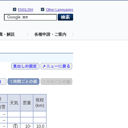
ENGLISH
Other Languages
識・解説
各種申請・ご案内
)
視程
天気
雲量
(km)
積雪
--
--
--
10-
10.0