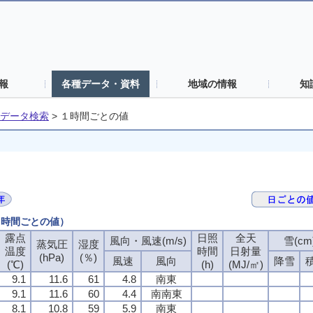
報
各種データ・資料
地域の情報
知
データ検索
>
１時間ごとの値
（１時間ごとの値）
露点
日照
全天
風向・風速(m/s)
雪(cm
蒸気圧
湿度
温度
時間
日射量
(hPa)
(％)
風速
風向
降雪
(℃)
(h)
(MJ/㎡)
9.1
11.6
61
4.8
南東
9.1
11.6
60
4.4
南南東
8.1
10.8
59
5.9
南東