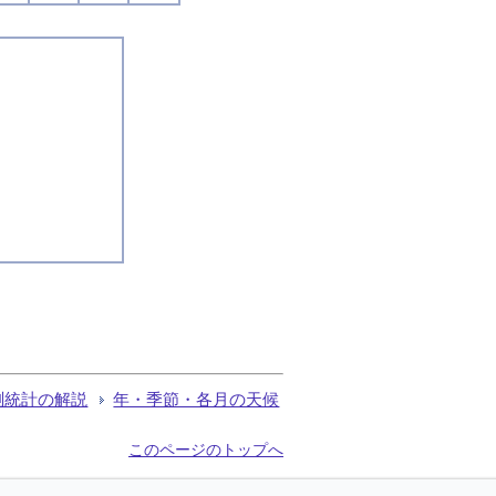
測統計の解説
年・季節・各月の天候
このページのトップへ