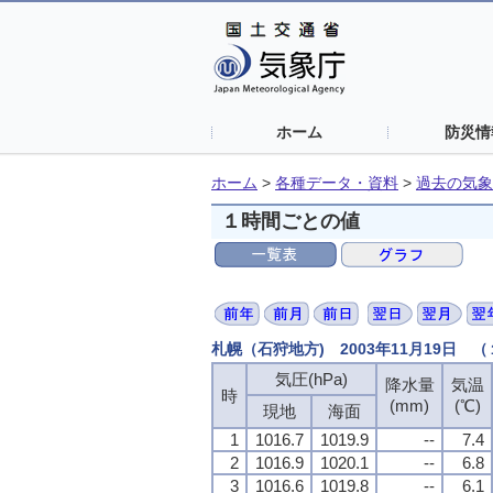
ホーム
防災情
ホーム
>
各種データ・資料
>
過去の気象
１時間ごとの値
札幌（石狩地方) 2003年11月19日 
気圧(hPa)
降水量
気温
時
(mm)
(℃)
現地
海面
1
1016.7
1019.9
--
7.4
2
1016.9
1020.1
--
6.8
3
1016.6
1019.8
--
6.1