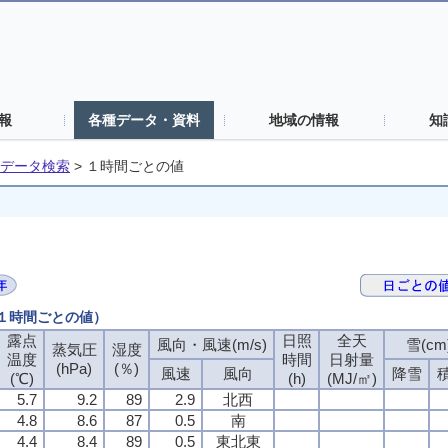
報
各種データ・資料
地域の情報
知
データ検索
>
１時間ごとの値
（１時間ごとの値）
露点
日照
全天
風向・風速(m/s)
雪(cm
蒸気圧
湿度
温度
時間
日射量
(hPa)
(％)
風速
風向
降雪
(℃)
(h)
(MJ/㎡)
5.7
9.2
89
2.9
北西
4.8
8.6
87
0.5
南
4.4
8.4
89
0.5
東北東