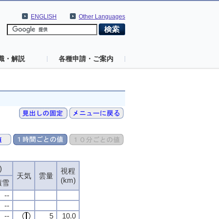
ENGLISH
Other Languages
識・解説
各種申請・ご案内
)
視程
天気
雲量
(km)
積雪
--
--
--
5
10.0