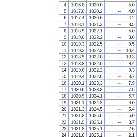
4
1016.8
1020.0
--
5.0
5
1017.0
1020.2
--
4.0
6
1017.4
1020.6
--
4.2
7
1018.1
1021.3
--
3.5
8
1018.9
1022.1
--
5.0
9
1019.0
1022.2
--
8.6
10
1019.3
1022.5
--
9.5
11
1019.2
1022.3
--
10.4
12
1018.9
1022.0
--
10.3
13
1018.8
1022.0
--
9.4
14
1019.0
1022.2
--
9.3
15
1019.4
1022.6
--
8.7
16
1020.1
1023.3
--
7.9
17
1020.6
1023.8
--
7.5
18
1020.9
1024.1
--
6.7
19
1021.1
1024.3
--
6.0
20
1021.3
1024.5
--
5.4
21
1021.8
1025.0
--
5.0
22
1021.9
1025.1
--
3.7
23
1021.8
1025.1
--
2.6
24
1021.8
1025.1
--
2.1