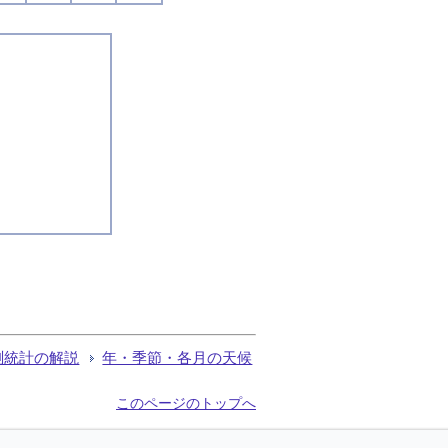
測統計の解説
年・季節・各月の天候
このページのトップへ