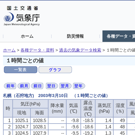
ホーム
防災情報
各種データ・
ホーム
>
各種データ・資料
>
過去の気象データ検索
>
１時間ごとの
１時間ごとの値
札幌（石狩地方) 2003年3月10日 （１時間ごとの値）
露点
気圧(hPa)
風
降水量
気温
蒸気圧
湿度
時
温度
(mm)
(℃)
(hPa)
(％)
現地
海面
風
(℃)
1
1025.1
1028.5
--
-9.8
-18.5
1.4
49
2
1024.7
1028.1
--
-9.6
-18.6
1.4
48
3
1024.5
1027.9
--
-9.5
-19.2
1.3
45