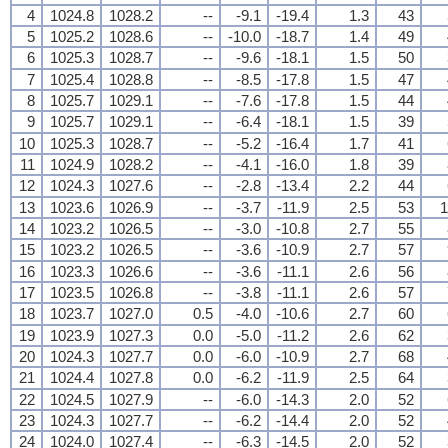
4
1024.8
1028.2
--
-9.1
-19.4
1.3
43
5
1025.2
1028.6
--
-10.0
-18.7
1.4
49
6
1025.3
1028.7
--
-9.6
-18.1
1.5
50
7
1025.4
1028.8
--
-8.5
-17.8
1.5
47
8
1025.7
1029.1
--
-7.6
-17.8
1.5
44
9
1025.7
1029.1
--
-6.4
-18.1
1.5
39
10
1025.3
1028.7
--
-5.2
-16.4
1.7
41
11
1024.9
1028.2
--
-4.1
-16.0
1.8
39
12
1024.3
1027.6
--
-2.8
-13.4
2.2
44
13
1023.6
1026.9
--
-3.7
-11.9
2.5
53
1
14
1023.2
1026.5
--
-3.0
-10.8
2.7
55
15
1023.2
1026.5
--
-3.6
-10.9
2.7
57
16
1023.3
1026.6
--
-3.6
-11.1
2.6
56
17
1023.5
1026.8
--
-3.8
-11.1
2.6
57
18
1023.7
1027.0
0.5
-4.0
-10.6
2.7
60
19
1023.9
1027.3
0.0
-5.0
-11.2
2.6
62
20
1024.3
1027.7
0.0
-6.0
-10.9
2.7
68
21
1024.4
1027.8
0.0
-6.2
-11.9
2.5
64
22
1024.5
1027.9
--
-6.0
-14.3
2.0
52
23
1024.3
1027.7
--
-6.2
-14.4
2.0
52
24
1024.0
1027.4
--
-6.3
-14.5
2.0
52