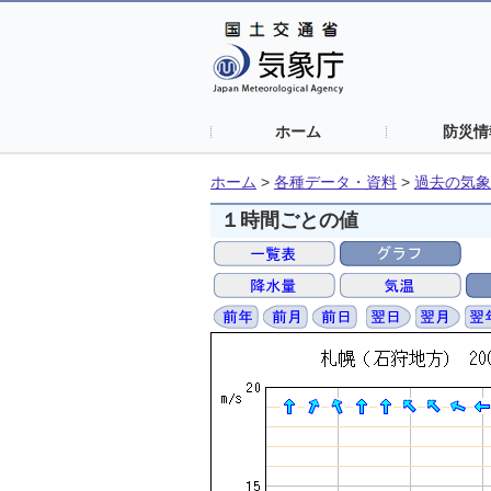
ホーム
防災情
ホーム
>
各種データ・資料
>
過去の気象
１時間ごとの値