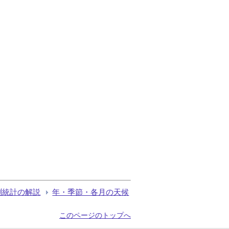
測統計の解説
年・季節・各月の天候
このページのトップへ