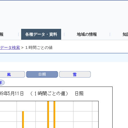
報
各種データ・資料
地域の情報
知
データ検索
>
１時間ごとの値