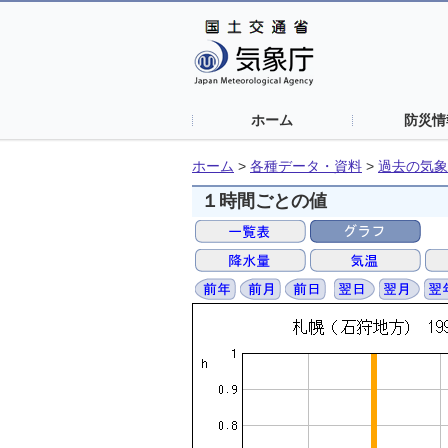
ホーム
防災情
ホーム
>
各種データ・資料
>
過去の気象
１時間ごとの値