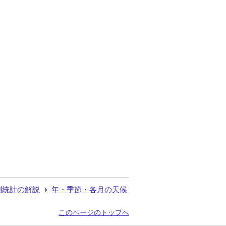
測統計の解説
年・季節・各月の天候
このページのトップへ