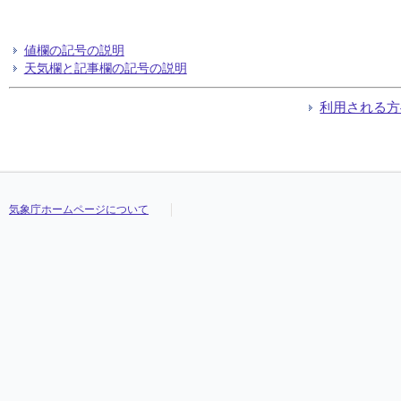
値欄の記号の説明
天気欄と記事欄の記号の説明
利用される方
気象庁ホームページについて