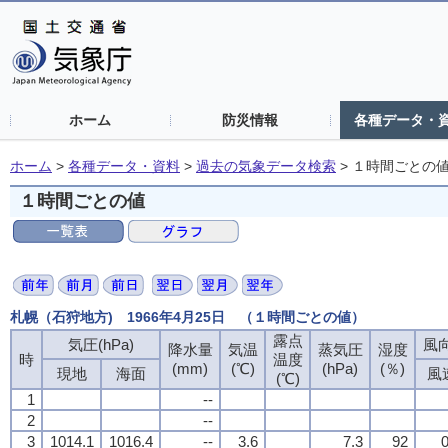
ホーム
防災情報
各種データ・
ホーム
>
各種データ・資料
>
過去の気象データ検索
>
１時間ごとの
１時間ごとの値
札幌（石狩地方) 1966年4月25日 （１時間ごとの値）
露点
気圧(hPa)
風向
降水量
気温
蒸気圧
湿度
時
温度
(mm)
(℃)
(hPa)
(％)
現地
海面
風
(℃)
1
--
2
--
3
1014.1
1016.4
--
3.6
7.3
92
0