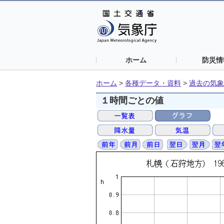
ホーム
防災情
ホーム
>
各種データ・資料
>
過去の気象
１時間ごとの値