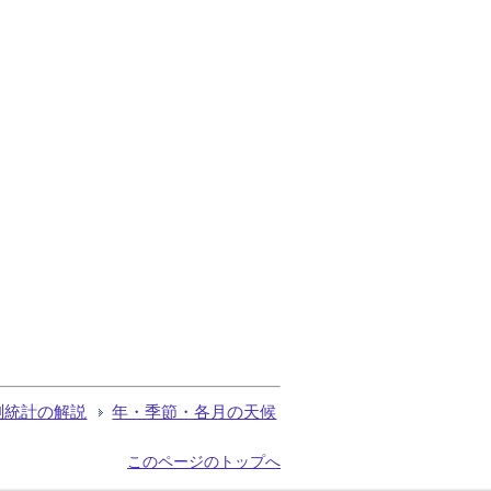
測統計の解説
年・季節・各月の天候
このページのトップへ