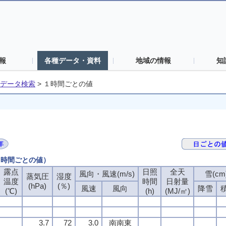
報
各種データ・資料
地域の情報
知
データ検索
>
１時間ごとの値
（１時間ごとの値）
露点
露点
露点
露点
日照
日照
日照
日照
全天
全天
全天
全天
風向・風速(m/s)
風向・風速(m/s)
風向・風速(m/s)
風向・風速(m/s)
雪(cm
雪(cm
雪(cm
雪(cm
蒸気圧
蒸気圧
蒸気圧
蒸気圧
湿度
湿度
湿度
湿度
温度
温度
温度
温度
時間
時間
時間
時間
日射量
日射量
日射量
日射量
(hPa)
(hPa)
(hPa)
(hPa)
(％)
(％)
(％)
(％)
風速
風速
風速
風速
風向
風向
風向
風向
降雪
降雪
降雪
降雪
(℃)
(℃)
(℃)
(℃)
(h)
(h)
(h)
(h)
(MJ/㎡)
(MJ/㎡)
(MJ/㎡)
(MJ/㎡)
3.7
3.7
3.7
3.7
72
72
72
72
3.0
3.0
3.0
3.0
南南東
南南東
南南東
南南東