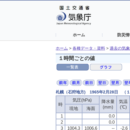
ホーム
防災情
ホーム
>
各種データ・資料
>
過去の気象
１時間ごとの値
札幌（石狩地方) 1965年2月28日 
気圧(hPa)
気圧(hPa)
気圧(hPa)
気圧(hPa)
降水量
降水量
降水量
降水量
気温
気温
気温
気温
時
時
時
時
(mm)
(mm)
(mm)
(mm)
(℃)
(℃)
(℃)
(℃)
現地
現地
現地
現地
海面
海面
海面
海面
1
1
1
1
0.0
0.0
0.0
0.0
2
2
2
2
0.0
0.0
0.0
0.0
3
3
3
3
1004.3
1004.3
1004.3
1004.3
1006.6
1006.6
1006.6
1006.6
--
--
--
--
-2.6
-2.6
-2.6
-2.6