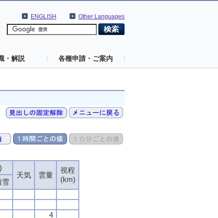
ENGLISH
Other Languages
識・解説
各種申請・ご案内
)
)
)
)
視程
視程
視程
視程
天気
天気
天気
天気
雲量
雲量
雲量
雲量
(km)
(km)
(km)
(km)
積雪
積雪
積雪
積雪
4
4
4
4