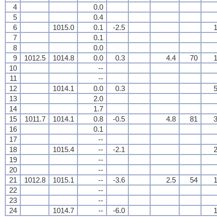
4
0.0
5
0.4
6
1015.0
0.1
-2.5
1
7
0.1
8
0.0
9
1012.5
1014.8
0.0
0.3
4.4
70
1
10
--
11
--
12
1014.1
0.0
0.3
5
13
2.0
14
1.7
15
1011.7
1014.1
0.8
-0.5
4.8
81
3
16
0.1
17
--
18
1015.4
--
-2.1
2
19
--
20
--
21
1012.8
1015.1
--
-3.6
2.5
54
1
22
--
23
--
24
1014.7
--
-6.0
1