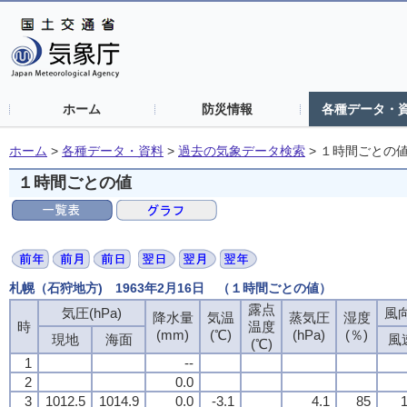
ホーム
防災情報
各種データ・
ホーム
>
各種データ・資料
>
過去の気象データ検索
>
１時間ごとの
１時間ごとの値
札幌（石狩地方) 1963年2月16日 （１時間ごとの値）
露点
気圧(hPa)
風向
降水量
気温
蒸気圧
湿度
時
温度
(mm)
(℃)
(hPa)
(％)
現地
海面
風
(℃)
1
--
2
0.0
3
1012.5
1014.9
0.0
-3.1
4.1
85
1