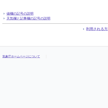
値欄の記号の説明
天気欄と記事欄の記号の説明
利用される方
気象庁ホームページについて