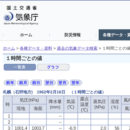
ホーム
防災情報
各種データ・
ホーム
>
各種データ・資料
>
過去の気象データ検索
>
１時間ごとの
１時間ごとの値
札幌（石狩地方) 1962年2月16日 （１時間ごとの値）
露点
露点
露点
露点
気圧(hPa)
気圧(hPa)
気圧(hPa)
気圧(hPa)
風向
風向
風向
風向
降水量
降水量
降水量
降水量
気温
気温
気温
気温
蒸気圧
蒸気圧
蒸気圧
蒸気圧
湿度
湿度
湿度
湿度
時
時
時
時
温度
温度
温度
温度
(mm)
(mm)
(mm)
(mm)
(℃)
(℃)
(℃)
(℃)
(hPa)
(hPa)
(hPa)
(hPa)
(％)
(％)
(％)
(％)
現地
現地
現地
現地
海面
海面
海面
海面
風
風
風
風
(℃)
(℃)
(℃)
(℃)
1
1
1
1
--
--
--
--
2
2
2
2
--
--
--
--
3
3
3
3
1001.4
1001.4
1001.4
1001.4
1003.7
1003.7
1003.7
1003.7
--
--
--
--
-6.9
-6.9
-6.9
-6.9
2.0
2.0
2.0
2.0
56
56
56
56