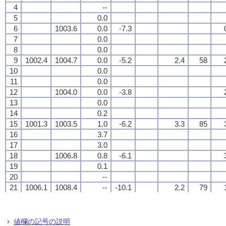
4
4
4
4
--
--
--
--
5
5
5
5
0.0
0.0
0.0
0.0
6
6
6
6
1003.6
1003.6
1003.6
1003.6
0.0
0.0
0.0
0.0
-7.3
-7.3
-7.3
-7.3
7
7
7
7
0.0
0.0
0.0
0.0
8
8
8
8
0.0
0.0
0.0
0.0
9
9
9
9
1002.4
1002.4
1002.4
1002.4
1004.7
1004.7
1004.7
1004.7
0.0
0.0
0.0
0.0
-5.2
-5.2
-5.2
-5.2
2.4
2.4
2.4
2.4
58
58
58
58
10
10
10
10
0.0
0.0
0.0
0.0
11
11
11
11
0.0
0.0
0.0
0.0
12
12
12
12
1004.0
1004.0
1004.0
1004.0
0.0
0.0
0.0
0.0
-3.8
-3.8
-3.8
-3.8
13
13
13
13
0.0
0.0
0.0
0.0
14
14
14
14
0.2
0.2
0.2
0.2
15
15
15
15
1001.3
1001.3
1001.3
1001.3
1003.5
1003.5
1003.5
1003.5
1.0
1.0
1.0
1.0
-6.2
-6.2
-6.2
-6.2
3.3
3.3
3.3
3.3
85
85
85
85
16
16
16
16
3.7
3.7
3.7
3.7
17
17
17
17
3.0
3.0
3.0
3.0
18
18
18
18
1006.8
1006.8
1006.8
1006.8
0.8
0.8
0.8
0.8
-6.1
-6.1
-6.1
-6.1
19
19
19
19
0.1
0.1
0.1
0.1
20
20
20
20
--
--
--
--
21
21
21
21
1006.1
1006.1
1006.1
1006.1
1008.4
1008.4
1008.4
1008.4
--
--
--
--
-10.1
-10.1
-10.1
-10.1
2.2
2.2
2.2
2.2
79
79
79
79
22
22
22
22
--
--
--
--
23
23
23
23
--
--
--
--
24
24
24
24
1008.4
1008.4
1008.4
1008.4
--
--
--
--
-10.1
-10.1
-10.1
-10.1
値欄の記号の説明