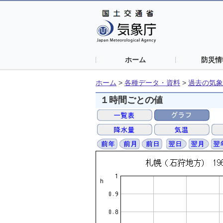
ホーム
防災情
ホーム
>
各種データ・資料
>
過去の気象
１時間ごとの値