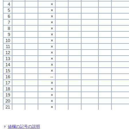
4
4
4
4
×
×
×
×
5
5
5
5
×
×
×
×
6
6
6
6
×
×
×
×
7
7
7
7
×
×
×
×
8
8
8
8
×
×
×
×
9
9
9
9
×
×
×
×
10
10
10
10
×
×
×
×
11
11
11
11
×
×
×
×
12
12
12
12
×
×
×
×
13
13
13
13
×
×
×
×
14
14
14
14
×
×
×
×
15
15
15
15
×
×
×
×
16
16
16
16
--
--
--
--
17
17
17
17
×
×
×
×
18
18
18
18
×
×
×
×
19
19
19
19
×
×
×
×
20
20
20
20
×
×
×
×
21
21
21
21
×
×
×
×
22
22
22
22
×
×
×
×
23
23
23
23
×
×
×
×
24
24
24
24
×
×
×
×
値欄の記号の説明