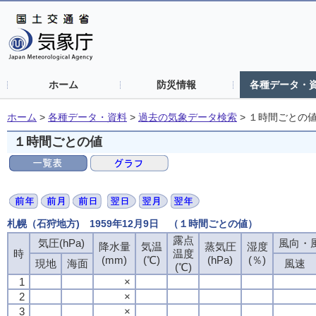
ホーム
防災情報
各種データ・
ホーム
>
各種データ・資料
>
過去の気象データ検索
>
１時間ごとの
１時間ごとの値
札幌（石狩地方) 1959年12月9日 （１時間ごとの値）
露点
露点
露点
露点
気圧(hPa)
気圧(hPa)
気圧(hPa)
気圧(hPa)
風向・風
風向・風
風向・風
風向・風
降水量
降水量
降水量
降水量
気温
気温
気温
気温
蒸気圧
蒸気圧
蒸気圧
蒸気圧
湿度
湿度
湿度
湿度
時
時
時
時
温度
温度
温度
温度
(mm)
(mm)
(mm)
(mm)
(℃)
(℃)
(℃)
(℃)
(hPa)
(hPa)
(hPa)
(hPa)
(％)
(％)
(％)
(％)
現地
現地
現地
現地
海面
海面
海面
海面
風速
風速
風速
風速
(℃)
(℃)
(℃)
(℃)
1
1
1
1
×
×
×
×
2
2
2
2
×
×
×
×
3
3
3
3
×
×
×
×