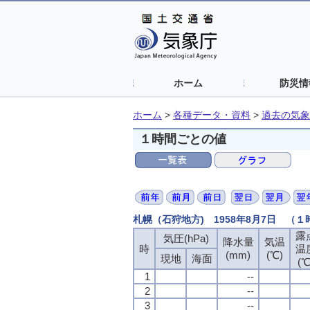
ホーム
防災情
ホーム
>
各種データ・資料
>
過去の気象
１時間ごとの値
札幌（石狩地方) 1958年8月7日 （
露
気圧(hPa)
降水量
気温
時
温
(mm)
(℃)
現地
海面
(℃
1
--
2
--
3
--