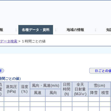
報
各種データ・資料
地域の情報
知
データ検索
>
１時間ごとの値
１時間ごとの値）
点
日照
全天
風向・風速(m/s)
雪(cm)
蒸気圧
湿度
度
時間
日射量
(hPa)
(％)
風速
風向
降雪
積雪
)
(h)
(MJ/㎡)