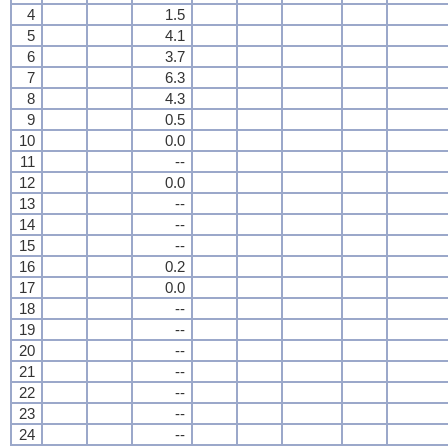
4
1.5
5
4.1
6
3.7
7
6.3
8
4.3
9
0.5
10
0.0
11
--
12
0.0
13
--
14
--
15
--
16
0.2
17
0.0
18
--
19
--
20
--
21
--
22
--
23
--
24
--