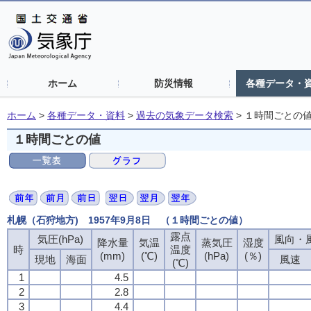
ホーム
防災情報
各種データ・
ホーム
>
各種データ・資料
>
過去の気象データ検索
>
１時間ごとの
１時間ごとの値
札幌（石狩地方) 1957年9月8日 （１時間ごとの値）
露点
気圧(hPa)
風向・風
降水量
気温
蒸気圧
湿度
時
温度
(mm)
(℃)
(hPa)
(％)
現地
海面
風速
(℃)
1
4.5
2
2.8
3
4.4