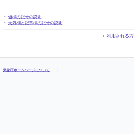
値欄の記号の説明
天気欄と記事欄の記号の説明
利用される方
気象庁ホームページについて