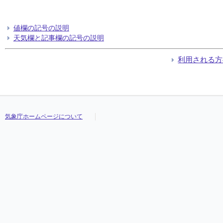
値欄の記号の説明
天気欄と記事欄の記号の説明
利用される方
気象庁ホームページについて