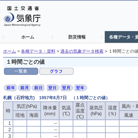
ホーム
防災情報
各種データ・
ホーム
>
各種データ・資料
>
過去の気象データ検索
>
１時間ごとの
１時間ごとの値
札幌（石狩地方) 1957年8月7日 （１時間ごとの値）
露点
気圧(hPa)
風向・風
降水量
気温
蒸気圧
湿度
時
温度
(mm)
(℃)
(hPa)
(％)
現地
海面
風速
(℃)
1
--
2
--
3
--