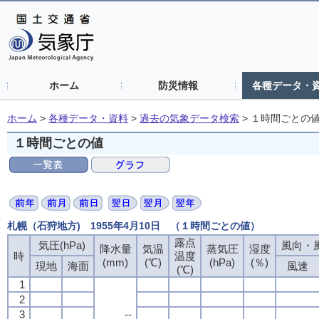
ホーム
防災情報
各種データ・
ホーム
>
各種データ・資料
>
過去の気象データ検索
>
１時間ごとの
１時間ごとの値
札幌（石狩地方) 1955年4月10日 （１時間ごとの値）
露点
露点
露点
露点
気圧(hPa)
気圧(hPa)
気圧(hPa)
気圧(hPa)
風向・風
風向・風
風向・風
風向・風
降水量
降水量
降水量
降水量
気温
気温
気温
気温
蒸気圧
蒸気圧
蒸気圧
蒸気圧
湿度
湿度
湿度
湿度
時
時
時
時
温度
温度
温度
温度
(mm)
(mm)
(mm)
(mm)
(℃)
(℃)
(℃)
(℃)
(hPa)
(hPa)
(hPa)
(hPa)
(％)
(％)
(％)
(％)
現地
現地
現地
現地
海面
海面
海面
海面
風速
風速
風速
風速
(℃)
(℃)
(℃)
(℃)
1
1
1
1
2
2
2
2
3
3
3
3
--
--
--
--