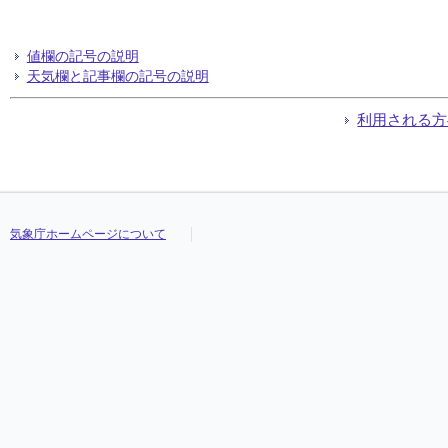
値欄の記号の説明
天気欄と記事欄の記号の説明
利用される方
気象庁ホームページについて