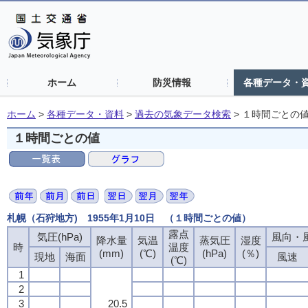
ホーム
防災情報
各種データ・
ホーム
>
各種データ・資料
>
過去の気象データ検索
>
１時間ごとの
１時間ごとの値
札幌（石狩地方) 1955年1月10日 （１時間ごとの値）
露点
気圧(hPa)
風向・風
降水量
気温
蒸気圧
湿度
時
温度
(mm)
(℃)
(hPa)
(％)
現地
海面
風速
(℃)
1
2
3
20.5