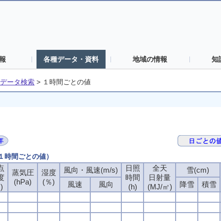
報
各種データ・資料
地域の情報
知
データ検索
>
１時間ごとの値
（１時間ごとの値）
点
日照
全天
風向・風速(m/s)
雪(cm)
蒸気圧
湿度
度
時間
日射量
(hPa)
(％)
風速
風向
降雪
積雪
)
(h)
(MJ/㎡)