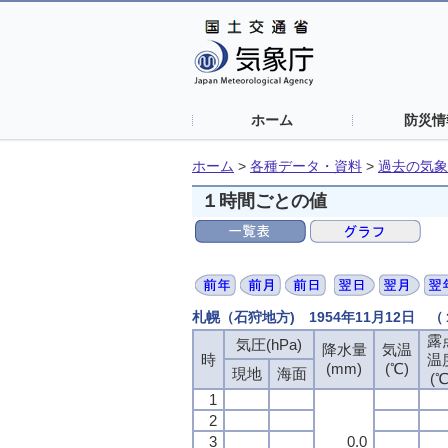
ホーム
防災情
ホーム
>
各種データ・資料
>
過去の気象
１時間ごとの値
札幌（石狩地方) 1954年11月12日 
露
気圧(hPa)
降水量
気温
時
温
(mm)
(℃)
現地
海面
(℃
1
2
3
0.0