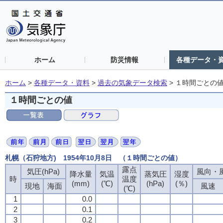
ホーム
防災情報
各種データ・
ホーム
>
各種データ・資料
>
過去の気象データ検索
>
１時間ごとの
１時間ごとの値
札幌（石狩地方) 1954年10月8日 （１時間ごとの値）
露点
露点
露点
露点
気圧(hPa)
気圧(hPa)
気圧(hPa)
気圧(hPa)
風向・風
風向・風
風向・風
風向・風
降水量
降水量
降水量
降水量
気温
気温
気温
気温
蒸気圧
蒸気圧
蒸気圧
蒸気圧
湿度
湿度
湿度
湿度
時
時
時
時
温度
温度
温度
温度
(mm)
(mm)
(mm)
(mm)
(℃)
(℃)
(℃)
(℃)
(hPa)
(hPa)
(hPa)
(hPa)
(％)
(％)
(％)
(％)
現地
現地
現地
現地
海面
海面
海面
海面
風速
風速
風速
風速
(℃)
(℃)
(℃)
(℃)
1
1
1
1
0.0
0.0
0.0
0.0
2
2
2
2
0.1
0.1
0.1
0.1
3
3
3
3
0.2
0.2
0.2
0.2