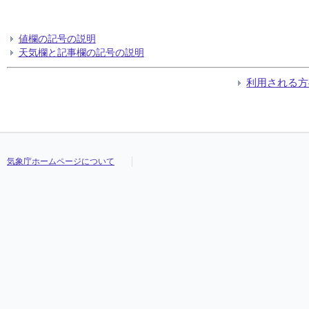
値欄の記号の説明
天気欄と記事欄の記号の説明
利用される方
気象庁ホームページについて