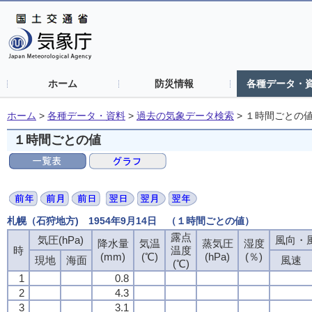
ホーム
防災情報
各種データ・
ホーム
>
各種データ・資料
>
過去の気象データ検索
>
１時間ごとの
１時間ごとの値
札幌（石狩地方) 1954年9月14日 （１時間ごとの値）
露点
気圧(hPa)
風向・風
降水量
気温
蒸気圧
湿度
時
温度
(mm)
(℃)
(hPa)
(％)
現地
海面
風速
(℃)
1
0.8
2
4.3
3
3.1