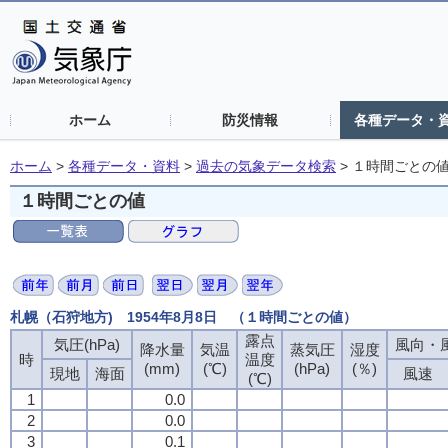
ホーム
防災情報
各種データ・
ホーム
>
各種データ・資料
>
過去の気象データ検索
>
１時間ごとの
１時間ごとの値
札幌（石狩地方) 1954年8月8日 （１時間ごとの値）
露点
気圧(hPa)
風向・風
降水量
気温
蒸気圧
湿度
時
温度
(mm)
(℃)
(hPa)
(％)
現地
海面
風速
(℃)
1
0.0
2
0.0
3
0.1