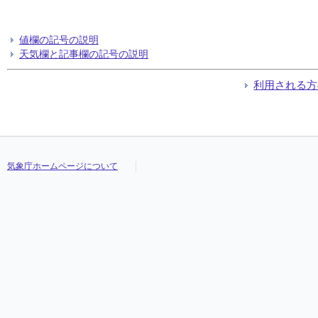
値欄の記号の説明
天気欄と記事欄の記号の説明
利用される方
気象庁ホームページについて