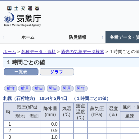
ホーム
防災情報
各種データ・
ホーム
>
各種データ・資料
>
過去の気象データ検索
>
１時間ごとの
１時間ごとの値
札幌（石狩地方) 1954年5月4日 （１時間ごとの値）
露点
気圧(hPa)
風向・風
降水量
気温
蒸気圧
湿度
時
温度
(mm)
(℃)
(hPa)
(％)
現地
海面
風速
(℃)
1
0.0
2
0.9
3
1.0