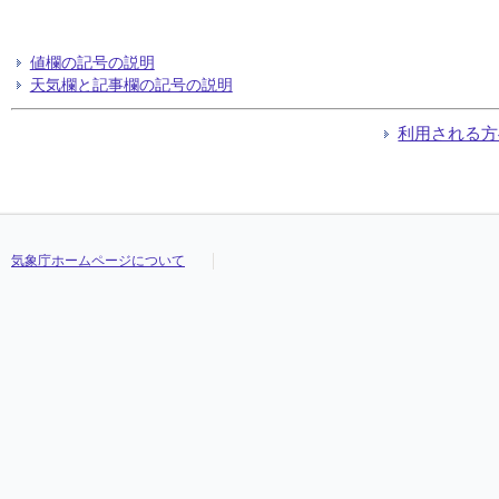
値欄の記号の説明
天気欄と記事欄の記号の説明
利用される方
気象庁ホームページについて