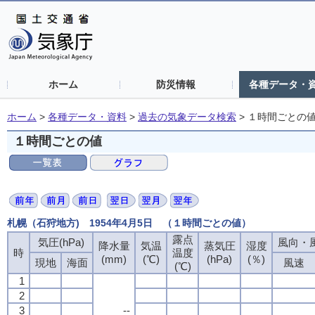
ホーム
防災情報
各種データ・
ホーム
>
各種データ・資料
>
過去の気象データ検索
>
１時間ごとの
１時間ごとの値
札幌（石狩地方) 1954年4月5日 （１時間ごとの値）
露点
露点
露点
露点
気圧(hPa)
気圧(hPa)
気圧(hPa)
気圧(hPa)
風向・風
風向・風
風向・風
風向・風
降水量
降水量
降水量
降水量
気温
気温
気温
気温
蒸気圧
蒸気圧
蒸気圧
蒸気圧
湿度
湿度
湿度
湿度
時
時
時
時
温度
温度
温度
温度
(mm)
(mm)
(mm)
(mm)
(℃)
(℃)
(℃)
(℃)
(hPa)
(hPa)
(hPa)
(hPa)
(％)
(％)
(％)
(％)
現地
現地
現地
現地
海面
海面
海面
海面
風速
風速
風速
風速
(℃)
(℃)
(℃)
(℃)
1
1
1
1
2
2
2
2
3
3
3
3
--
--
--
--