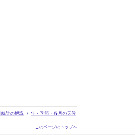
測統計の解説
年・季節・各月の天候
このページのトップへ