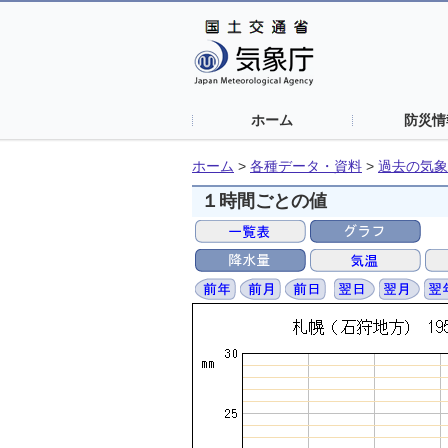
ホーム
防災情
ホーム
>
各種データ・資料
>
過去の気象
１時間ごとの値