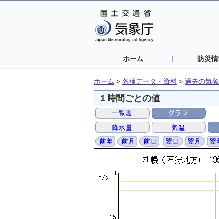
ホーム
防災情
ホーム
>
各種データ・資料
>
過去の気象
１時間ごとの値