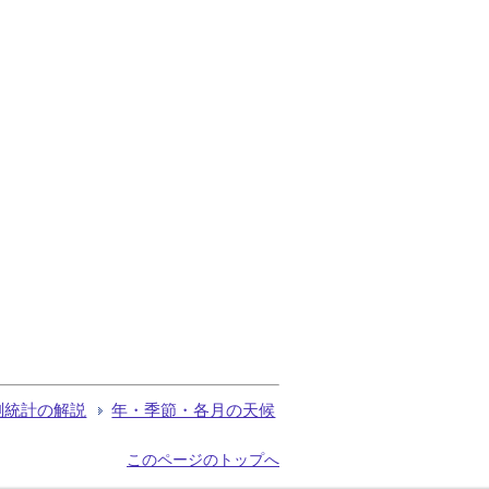
測統計の解説
年・季節・各月の天候
このページのトップへ