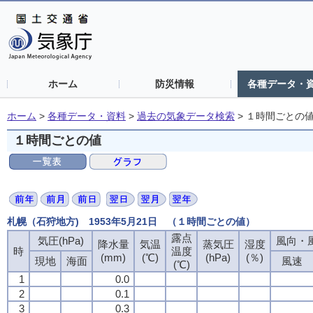
ホーム
防災情報
各種データ・
ホーム
>
各種データ・資料
>
過去の気象データ検索
>
１時間ごとの
１時間ごとの値
札幌（石狩地方) 1953年5月21日 （１時間ごとの値）
露点
露点
露点
露点
気圧(hPa)
気圧(hPa)
気圧(hPa)
気圧(hPa)
風向・風
風向・風
風向・風
風向・風
降水量
降水量
降水量
降水量
気温
気温
気温
気温
蒸気圧
蒸気圧
蒸気圧
蒸気圧
湿度
湿度
湿度
湿度
時
時
時
時
温度
温度
温度
温度
(mm)
(mm)
(mm)
(mm)
(℃)
(℃)
(℃)
(℃)
(hPa)
(hPa)
(hPa)
(hPa)
(％)
(％)
(％)
(％)
現地
現地
現地
現地
海面
海面
海面
海面
風速
風速
風速
風速
(℃)
(℃)
(℃)
(℃)
1
1
1
1
0.0
0.0
0.0
0.0
2
2
2
2
0.1
0.1
0.1
0.1
3
3
3
3
0.3
0.3
0.3
0.3