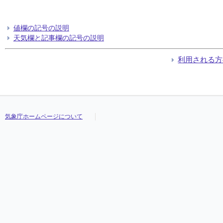
値欄の記号の説明
天気欄と記事欄の記号の説明
利用される方
気象庁ホームページについて