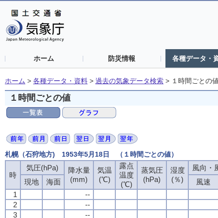
ホーム
防災情報
各種データ・
ホーム
>
各種データ・資料
>
過去の気象データ検索
>
１時間ごとの
１時間ごとの値
札幌（石狩地方) 1953年5月18日 （１時間ごとの値）
露点
気圧(hPa)
風向・風
降水量
気温
蒸気圧
湿度
時
温度
(mm)
(℃)
(hPa)
(％)
現地
海面
風速
(℃)
1
--
2
--
3
--