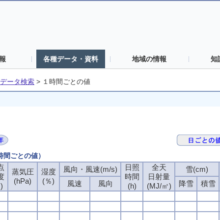
報
各種データ・資料
地域の情報
知
データ検索
>
１時間ごとの値
１時間ごとの値）
点
日照
全天
風向・風速(m/s)
雪(cm)
蒸気圧
湿度
度
時間
日射量
(hPa)
(％)
風速
風向
降雪
積雪
)
(h)
(MJ/㎡)