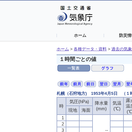
ホーム
防災情
ホーム
>
各種データ・資料
>
過去の気象
１時間ごとの値
札幌（石狩地方) 1953年4月5日 （
露
気圧(hPa)
降水量
気温
時
温
(mm)
(℃)
現地
海面
(℃
1
2
3
--