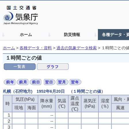
ホーム
防災情報
各種データ・
ホーム
>
各種データ・資料
>
過去の気象データ検索
>
１時間ごとの
１時間ごとの値
札幌（石狩地方) 1952年6月20日 （１時間ごとの値）
露点
露点
露点
露点
気圧(hPa)
気圧(hPa)
気圧(hPa)
気圧(hPa)
風向・風
風向・風
風向・風
風向・風
降水量
降水量
降水量
降水量
気温
気温
気温
気温
蒸気圧
蒸気圧
蒸気圧
蒸気圧
湿度
湿度
湿度
湿度
時
時
時
時
温度
温度
温度
温度
(mm)
(mm)
(mm)
(mm)
(℃)
(℃)
(℃)
(℃)
(hPa)
(hPa)
(hPa)
(hPa)
(％)
(％)
(％)
(％)
現地
現地
現地
現地
海面
海面
海面
海面
風速
風速
風速
風速
(℃)
(℃)
(℃)
(℃)
1
1
1
1
--
--
--
--
2
2
2
2
--
--
--
--
3
3
3
3
--
--
--
--