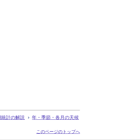
測統計の解説
年・季節・各月の天候
このページのトップへ