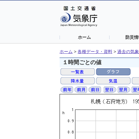
ホーム
防災情
ホーム
>
各種データ・資料
>
過去の気象
１時間ごとの値