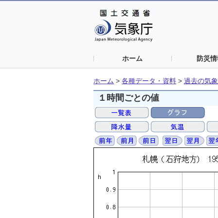
ホーム
防災情
ホーム
>
各種データ・資料
>
過去の気象
１時間ごとの値