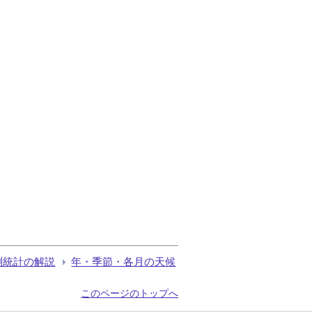
測統計の解説
年・季節・各月の天候
このページのトップへ