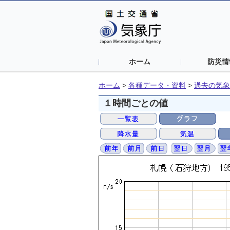
ホーム
防災情
ホーム
>
各種データ・資料
>
過去の気象
１時間ごとの値