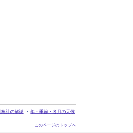
測統計の解説
年・季節・各月の天候
このページのトップへ