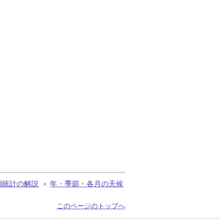
測統計の解説
年・季節・各月の天候
このページのトップへ