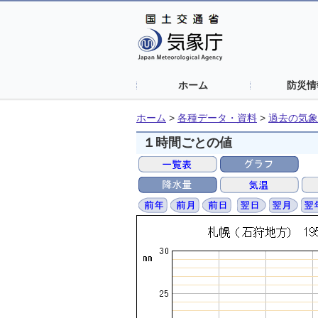
ホーム
防災情
ホーム
>
各種データ・資料
>
過去の気象
１時間ごとの値