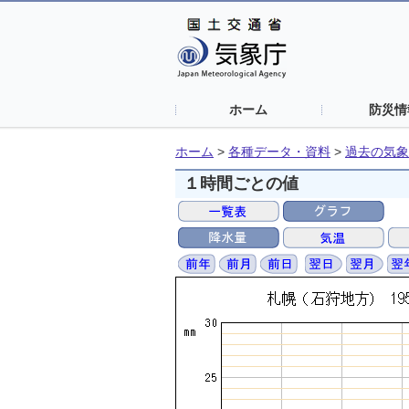
ホーム
防災情
ホーム
>
各種データ・資料
>
過去の気象
１時間ごとの値