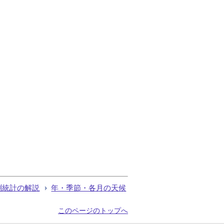
測統計の解説
年・季節・各月の天候
このページのトップへ